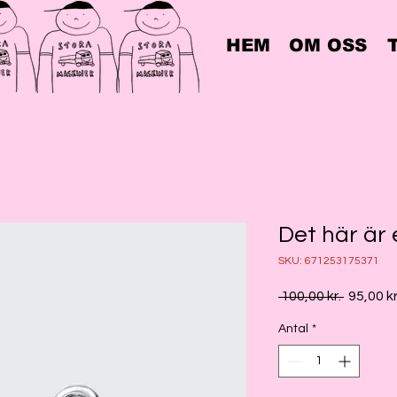
HEM
OM OSS
Det här är
SKU: 671253175371
Ordinari
 100,00 kr. 
95,00 kr
pris
Antal
*